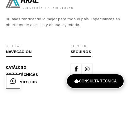
ARAL
INGENIERÍA EN ABERTURAS
30 años fabricando lo mejor para todo el país. Especialistas en
aberturas de aluminio y chapa inyectada.
SITEMAP
NETWORKS
NAVEGACIÓN
SEGUINOS
CATÁLOGO
GUÍAS TÉCNICAS
CONSULTA TÉCNICA
PRESUPUESTOS
DIRECTO
CONTACTO
Achaval Rodríguez 909,
Ituzaingó, BS. AS.
541127751370