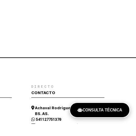
DIRECTO
CONTACTO
Achaval Rodríguez 909, Ituzaingó,
CONSULTA TÉCNICA
BS. AS.
541127751370
aralaberturas@gmail.com