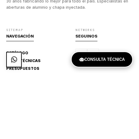
30 años fabricando lo mejor para todo el país. Especialistas en
aberturas de aluminio y chapa inyectada.
SITEMAP
NETWORKS
NAVEGACIÓN
SEGUINOS
CATÁLOGO
CONSULTA TÉCNICA
GUÍAS TÉCNICAS
PRESUPUESTOS
DIRECTO
CONTACTO
Achaval Rodríguez 909,
Ituzaingó, BS. AS.
541127751370
aralaberturas@gmail.com