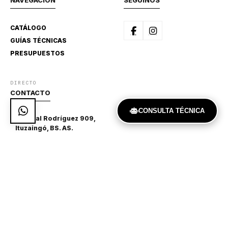
NAVEGACIÓN
SEGUINOS
CATÁLOGO
GUÍAS TÉCNICAS
PRESUPUESTOS
DIRECTO
CONTACTO
CONSULTA TÉCNICA
Achaval Rodríguez 909,
Ituzaingó, BS. AS.
541127751370
aralaberturas@gmail.com
© 2026 ABERTURAS ARAL. TODOS LOS DERECHOS
RESERVADOS.
Desarrollo web por
Santiago Soñora