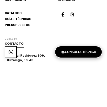
NAVEGACIÓN
SEGUINOS
CATÁLOGO
GUÍAS TÉCNICAS
PRESUPUESTOS
DIRECTO
CONTACTO
CONSULTA TÉCNICA
Achaval Rodríguez 909,
Ituzaingó, BS. AS.
541127751370
aralaberturas@gmail.com
© 2026 ABERTURAS ARAL. TODOS LOS DERECHOS
RESERVADOS.
Desarrollo web por
Santiago Soñora