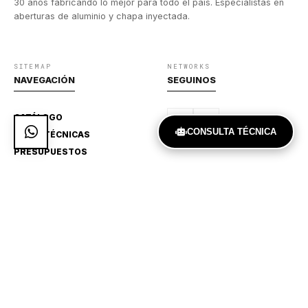
30 años fabricando lo mejor para todo el país. Especialistas en
aberturas de aluminio y chapa inyectada.
SITEMAP
NETWORKS
NAVEGACIÓN
SEGUINOS
CATÁLOGO
CONSULTA TÉCNICA
GUÍAS TÉCNICAS
PRESUPUESTOS
DIRECTO
CONTACTO
Achaval Rodríguez 909,
Ituzaingó, BS. AS.
541127751370
aralaberturas@gmail.com