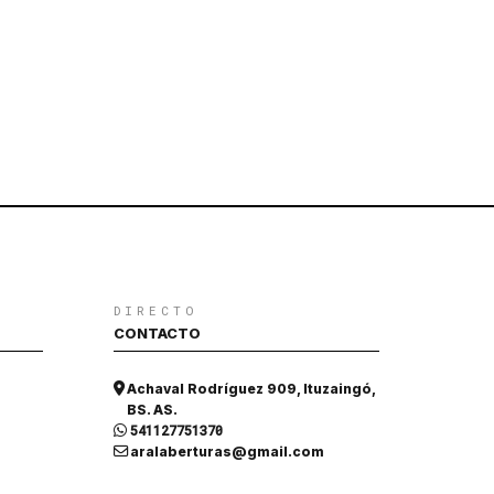
DIRECTO
CONTACTO
Achaval Rodríguez 909, Ituzaingó,
BS. AS.
541127751370
aralaberturas@gmail.com