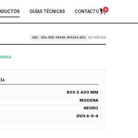
0
ODUCTOS
GUÍAS TÉCNICAS
CONTACTO
SKU: BRA-MOD-80X40-DVH494-NEG
167 VISTAS
EDIATA
RÍA
800 X 400 MM
MODENA
NEGRO
DVH 4-9-4