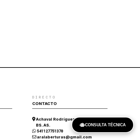
DIRECTO
CONTACTO
Achaval Rodríguez 909, Ituzaingó,
CONSULTA TÉCNICA
BS. AS.
541127751370
aralaberturas@gmail.com