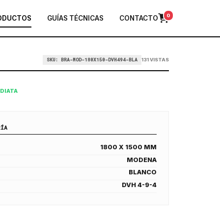
0
ODUCTOS
GUÍAS TÉCNICAS
CONTACTO
SKU: BRA-MOD-180X150-DVH494-BLA
131 VISTAS
EDIATA
RÍA
1800 X 1500 MM
MODENA
BLANCO
DVH 4-9-4