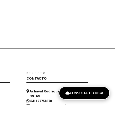
DIRECTO
CONTACTO
Achaval Rodríguez 909, Ituzaingó,
CONSULTA TÉCNICA
BS. AS.
541127751370
aralaberturas@gmail.com