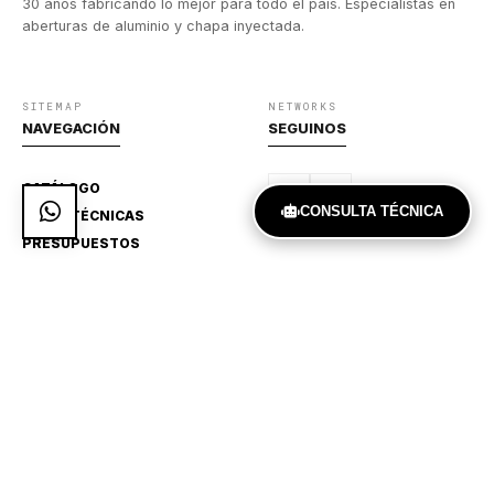
30 años fabricando lo mejor para todo el país. Especialistas en
aberturas de aluminio y chapa inyectada.
SITEMAP
NETWORKS
NAVEGACIÓN
SEGUINOS
CATÁLOGO
CONSULTA TÉCNICA
GUÍAS TÉCNICAS
PRESUPUESTOS
DIRECTO
CONTACTO
Achaval Rodríguez 909,
Ituzaingó, BS. AS.
541127751370
aralaberturas@gmail.com